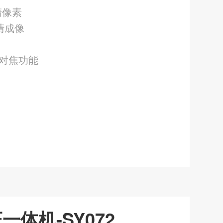
清像素
清成像
对焦功能
一体机-SY072