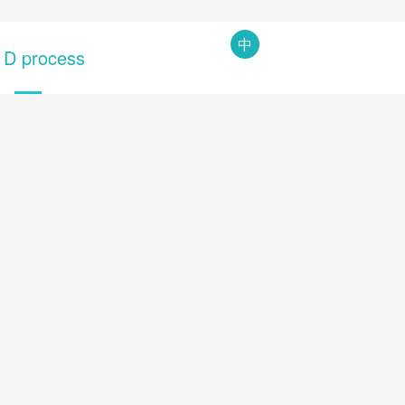
系
供应链平台
中
EN
 D process